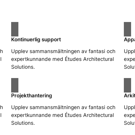
Kontinuerlig support
App
ch
Upplev sammansmältningen av fantasi och
Uppl
l
expertkunnande med Études Architectural
expe
Solutions.
Solu
Projekthantering
Arki
ch
Upplev sammansmältningen av fantasi och
Uppl
l
expertkunnande med Études Architectural
expe
Solutions.
Solu