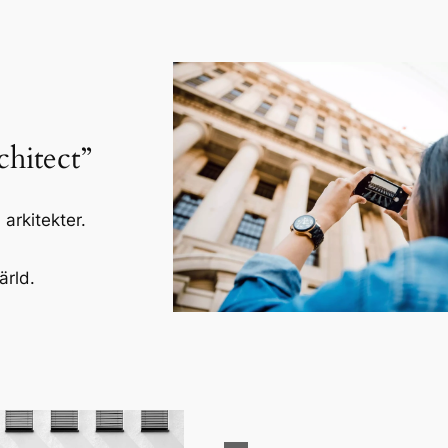
hitect”
rkitekter.
ärld.