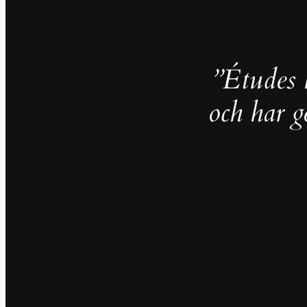
”Études h
och har g