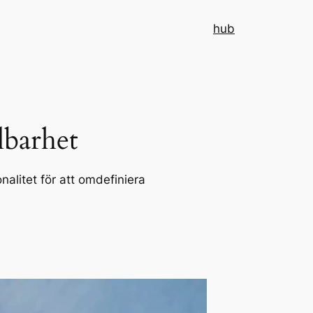
hub
lbarhet
alitet för att omdefiniera