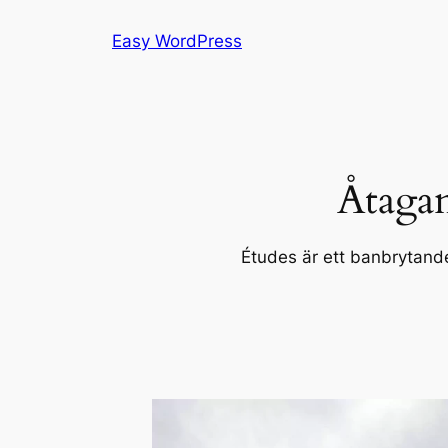
Hoppa
Easy WordPress
till
innehåll
Åtagan
Études är ett banbrytande